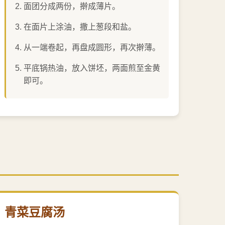
面团分成两份，擀成薄片。
在面片上涂油，撒上葱段和盐。
从一端卷起，再盘成圆形，再次擀薄。
平底锅热油，放入饼坯，两面煎至金黄
即可。
青菜豆腐汤