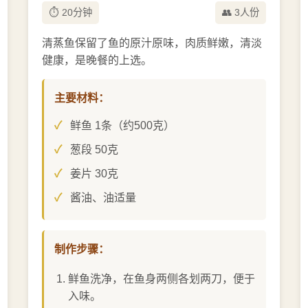
⏱️ 20分钟
👥 3人份
清蒸鱼保留了鱼的原汁原味，肉质鲜嫩，清淡
健康，是晚餐的上选。
主要材料：
鲜鱼 1条（约500克）
葱段 50克
姜片 30克
酱油、油适量
制作步骤：
鲜鱼洗净，在鱼身两侧各划两刀，便于
入味。