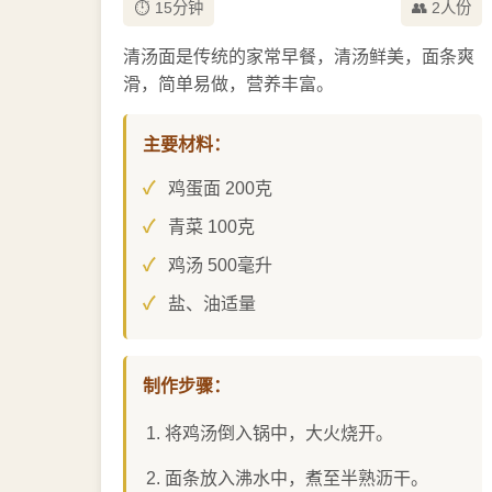
⏱️ 15分钟
👥 2人份
清汤面是传统的家常早餐，清汤鲜美，面条爽
滑，简单易做，营养丰富。
主要材料：
鸡蛋面 200克
青菜 100克
鸡汤 500毫升
盐、油适量
制作步骤：
将鸡汤倒入锅中，大火烧开。
面条放入沸水中，煮至半熟沥干。