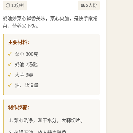
⏱️ 10分钟
👥 2人份
蚝油炒菜心鲜香美味，菜心爽脆，是快手家常
菜，营养又下饭。
主要材料：
菜心 300克
蚝油 2汤匙
大蒜 3瓣
油、盐适量
制作步骤：
菜心洗净，沥干水分，大蒜切片。
热锅下油，放入蒜片爆香。