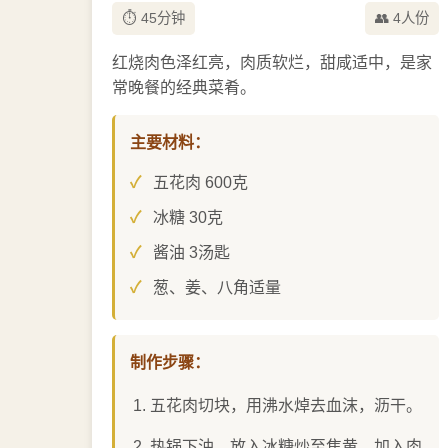
⏱️ 45分钟
👥 4人份
红烧肉色泽红亮，肉质软烂，甜咸适中，是家
常晚餐的经典菜肴。
主要材料：
五花肉 600克
冰糖 30克
酱油 3汤匙
葱、姜、八角适量
制作步骤：
五花肉切块，用沸水焯去血沫，沥干。
热锅下油，放入冰糖炒至焦黄，加入肉