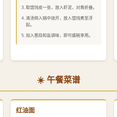
取馄饨皮一张，放入虾泥，对角折叠。
清汤倒入锅中烧开，放入馄饨煮至浮
起。
加入葱段和盐调味，即可盛碗享用。
☀️ 午餐菜谱
红油面