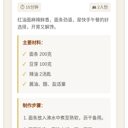
⏱️ 15分钟
👥 2人份
红油面麻辣鲜香，面条劲道，是快手午餐的好
选择，开胃又解馋。
主要材料：
面条 200克
豆芽 100克
辣油 2汤匙
酱油、醋、盐适量
制作步骤：
面条放入沸水中煮至熟软，沥干备用。