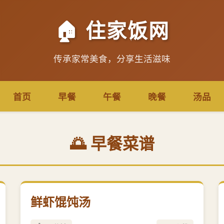
🏠 住家饭网
传承家常美食，分享生活滋味
首页
早餐
午餐
晚餐
汤品
🌅 早餐菜谱
鲜虾馄饨汤