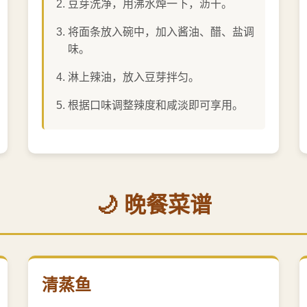
豆芽洗净，用沸水焯一下，沥干。
将面条放入碗中，加入酱油、醋、盐调
味。
淋上辣油，放入豆芽拌匀。
根据口味调整辣度和咸淡即可享用。
🌙 晚餐菜谱
清蒸鱼