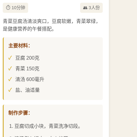
⏱️ 10分钟
👥 3人份
青菜豆腐汤清淡爽口，豆腐软嫩，青菜翠绿，
是健康营养的午餐搭配。
主要材料：
豆腐 200克
青菜 150克
清汤 600毫升
盐、油适量
制作步骤：
豆腐切成小块，青菜洗净切段。