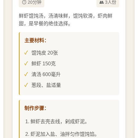
⏱️ 20分钟
👥 3人份
鲜虾馄饨汤，汤清味鲜，馄饨软滑，虾肉鲜
甜，是早餐的绝佳选择。
主要材料：
馄饨皮 20张
鲜虾 150克
清汤 600毫升
葱段、盐适量
制作步骤：
鲜虾去壳去线，剁成虾泥。
虾泥加入盐、油拌匀作馄饨馅。