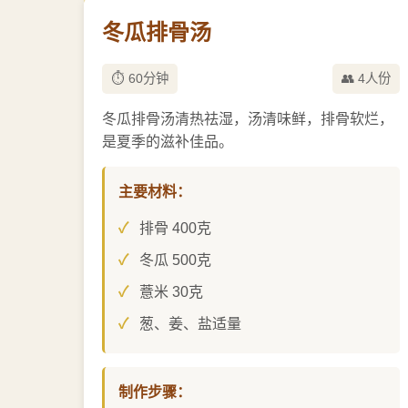
冬瓜排骨汤
⏱️ 60分钟
👥 4人份
冬瓜排骨汤清热祛湿，汤清味鲜，排骨软烂，
是夏季的滋补佳品。
主要材料：
排骨 400克
冬瓜 500克
薏米 30克
葱、姜、盐适量
制作步骤：