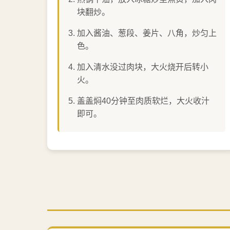
块翻炒。
加入酱油、葱段、姜片、八角，炒匀上
色。
加入清水没过肉块，大火烧开后转小
火。
盖盖焖40分钟至肉质软烂，大火收汁
即可。