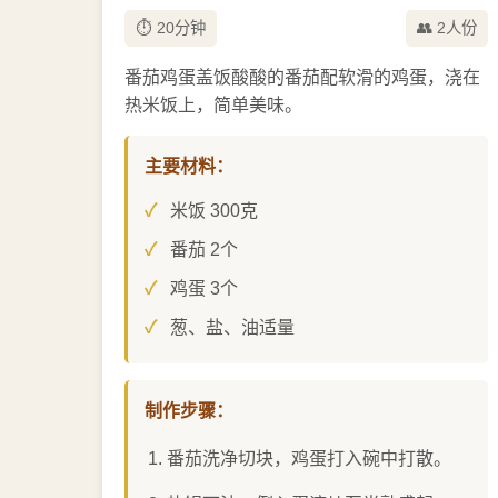
⏱️ 20分钟
👥 2人份
番茄鸡蛋盖饭酸酸的番茄配软滑的鸡蛋，浇在
热米饭上，简单美味。
主要材料：
米饭 300克
番茄 2个
鸡蛋 3个
葱、盐、油适量
制作步骤：
番茄洗净切块，鸡蛋打入碗中打散。